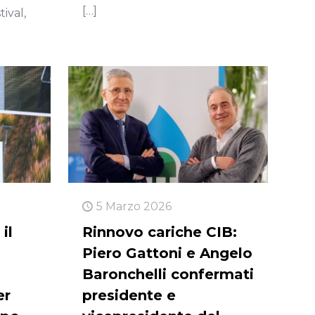
[…]
ival,
5 Marzo 2026
il
Rinnovo cariche CIB:
Piero Gattoni e Angelo
Baronchelli confermati
er
presidente e