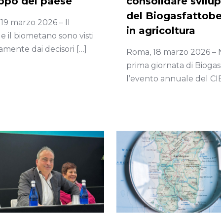
uppo del paese
consolidare svilu
del Biogasfattob
19 marzo 2026 – Il
in agricoltura
 e il biometano sono visti
vamente dai decisori
[…]
Roma, 18 marzo 2026 – 
prima giornata di Biogas 
l’evento annuale del C