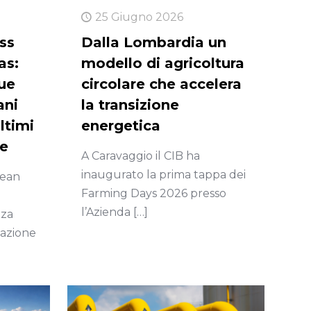
25 Giugno 2026
ss
Dalla Lombardia un
as:
modello di agricoltura
tue
circolare che accelera
ani
la transizione
ltimi
energetica
re
A Caravaggio il CIB ha
inaugurato la prima tappa dei
pean
Farming Days 2026 presso
g
l’Azienda
[…]
zza
mazione