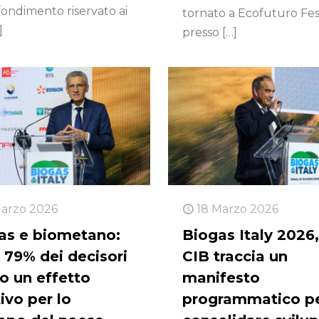
ondimento riservato ai
tornato a Ecofuturo Fest
]
presso
[…]
Marzo 2026
18 Marzo 2026
as e biometano:
Biogas Italy 2026, 
l 79% dei decisori
CIB traccia un
o un effetto
manifesto
ivo per lo
programmatico p