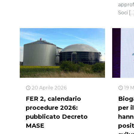
approf
Soci
[…
20 Aprile 2026
19 
FER 2, calendario
Biog
procedure 2026:
per i
pubblicato Decreto
hann
MASE
posit