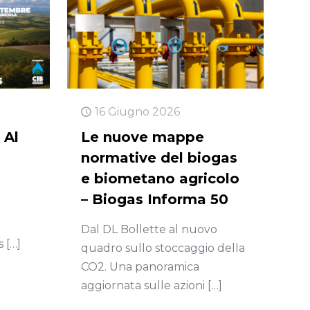
16 Giugno 2026
 Al
Le nuove mappe
a
normative del biogas
e biometano agricolo
– Biogas Informa 50
Dal DL Bollette al nuovo
s
[…]
quadro sullo stoccaggio della
CO2. Una panoramica
aggiornata sulle azioni
[…]