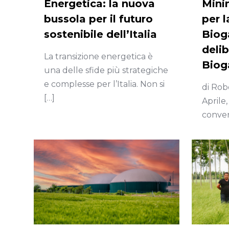
Energetica: la nuova
Mini
bussola per il futuro
per 
sostenibile dell’Italia
Biog
deli
La transizione energetica è
Biog
una delle sfide più strategiche
e complesse per l’Italia. Non si
di Rob
[…]
Aprile,
conver