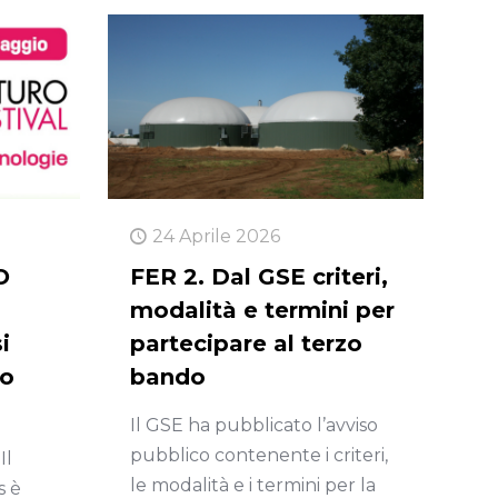
24 Aprile 2026
O
FER 2. Dal GSE criteri,
modalità e termini per
i
partecipare al terzo
ro
bando
Il GSE ha pubblicato l’avviso
pubblico contenente i criteri,
Il
le modalità e i termini per la
s è