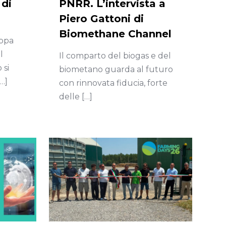
 di
PNRR. L’intervista a
Piero Gattoni di
Biomethane Channel
appa
l
Il comparto del biogas e del
si
biometano guarda al futuro
…]
con rinnovata fiducia, forte
delle
[…]