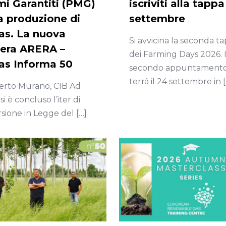
mi Garantiti (PMG)
iscriviti alla tappa
la produzione di
settembre
as. La nuova
Si avvicina la seconda t
bera ARERA –
dei Farming Days 2026. I
as Informa 50
secondo appuntamento 
terrà il 24 settembre in
[
erto Murano, CIB Ad
 si è concluso l’iter di
sione in Legge del
[…]