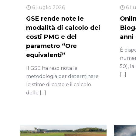
6 Luglio 2026
6 L
GSE rende note le
Onlin
modalità di calcolo dei
Biog
costi PMG e del
anni 
parametro “Ore
È disp
equivalenti”
numero
50), la
Il GSE ha reso nota la
[…]
metodologia per determinare
le stime di costo e il calcolo
delle
[…]