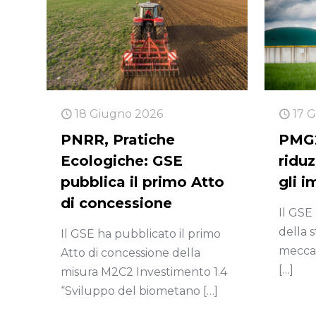
18 Giugno 2026
17 
PNRR, Pratiche
PMG2
Ecologiche: GSE
riduz
pubblica il primo Atto
gli i
di concessione
Il GSE 
della 
Il GSE ha pubblicato il primo
mecca
Atto di concessione della
[…]
misura M2C2 Investimento 1.4
“Sviluppo del biometano
[…]