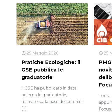
29 Maggio 2026
25 
Pratiche Ecologiche: il
PMG:
GSE pubblica le
novi
graduatorie
delibe
Focu
il GSE ha pubblicato in data
odierna le graduatorie,
Torna
formate sulla base dei criteri di
appun
[…]
Focus,