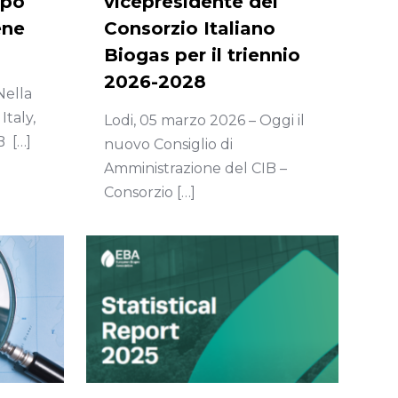
ppo
vicepresidente del
ene
Consorzio Italiano
Biogas per il triennio
2026-2028
Nella
Italy,
Lodi, 05 marzo 2026 – Oggi il
IB
[…]
nuovo Consiglio di
Amministrazione del CIB –
Consorzio
[…]