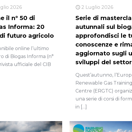
uglio 2026
2 Luglio 2026
e il n° 50 di
Serie di mastercla
as Informa: 20
autunnali sul biog
di futuro agricolo
approfondisci le 
conoscenze e rim
onibile online l’ultimo
aggiornato sugli u
 di Biogas Informa (n°
sviluppi del setto
 rivista ufficiale del CIB
Quest’autunno, l’Euro
Renewable Gas Trainin
Centre (ERGTC) organi
una serie di corsi di for
in
[…]