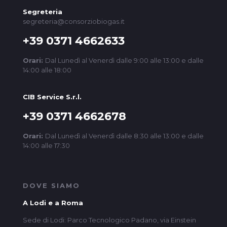
Segreteria
segreteria@consorziobiogas.it
+39 0371 4662633
Orari:
Dal Lunedì al Venerdì dalle 9:00 alle 13:00 e dalle
14:00 alle 18:00
CIB Service S.r.l.
+39 0371 4662678
Orari:
Dal Lunedì al Venerdì dalle 8:30 alle 13:00 e dalle
14:00 alle 17:30
DOVE SIAMO
A Lodi e a Roma
Sede di Lodi: Parco Tecnologico Padano, via Einstein