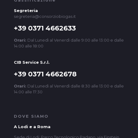
Gassificazione
Segreteria
segreteria@consorziobiogas.it
+39 0371 4662633
Orari:
Dal Lunedì al Venerdì dalle 9:00 alle 13:00 e dalle
14:00 alle 18:00
CIB Service S.r.l.
+39 0371 4662678
Orari:
Dal Lunedì al Venerdì dalle 8:30 alle 13:00 e dalle
14:00 alle 17:30
DOVE SIAMO
A Lodi e a Roma
Sede di Lodi: Parco Tecnologico Padano, via Einstein