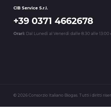
CIB Service S.r.l.
+39 0371 4662678
Orari:
Dal Lunedì al Venerdì dalle 8:30 alle 13:00 e
© 2026 Consorzio Italiano Biogas. Tutti i diritti riser