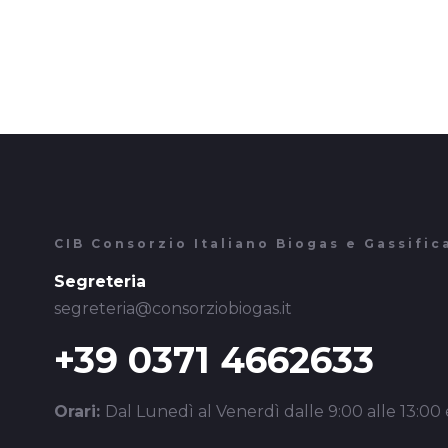
CIB Consorzio Italiano Biogas e Gassific
Segreteria
segreteria@consorziobiogas.it
+39 0371 4662633
Orari:
Dal Lunedì al Venerdì dalle 9:00 alle 13:00 e