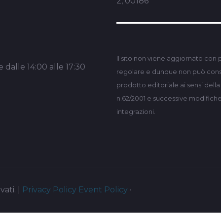
2, 00186
Il sito non viene aggiornato con 
 dalle 14:00 alle 17:30
regolare e dunque non può consi
prodotto editoriale ai sensi dell
n.62/2001 e successive modifich
integrazioni.
vati. |
Privacy Policy
Event Policy
·