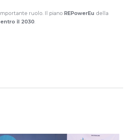
 importante ruolo. Il piano
REPowerEu
della
e
entro il 2030
.