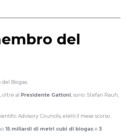
membro del
 del Biogas.
 oltre al
Presidente Gattoni
, sono: Stefan Rauh,
ific Advisory Councils, eletti il ​​mese scorso.
ono
15 miliardi di metri cubi di biogas
e
3