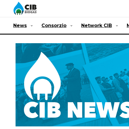
News
Consorzio
Network CIB