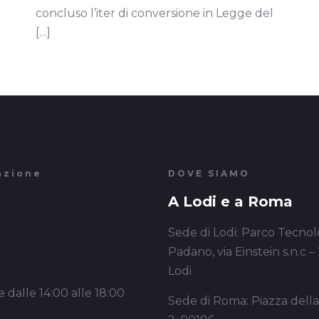
concluso l’iter di conversione in Legge del
[…]
azione
DOVE SIAMO
A Lodi e a Roma
Sede di Lodi: Parco Tecnol
Padano, via Einstein s.n.c –
Lodi
 dalle 14:00 alle 18:00
Sede di Roma: Piazza dell