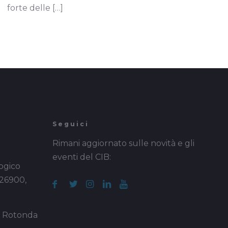
forte delle
[…]
Seguici
Rimani aggiornato sulle novità e gli
eventi del CIB:
ogico
 26900,
a Rotonda