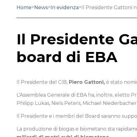
>
>
>
Home
News
In evidenza
Il Presidente Gattoni
Il Presidente 
board di EBA
Il Presidente del CIB,
Piero Gattoni,
è stato nom
L’Assemblea Generale di EBA ha, inoltre, eletto P
Philipp Lukas, Niels Peters, Michael Niederbacher
Il Presidente e i membri del Board saranno supporta
La produzione di biogas e biometano sta rapidame