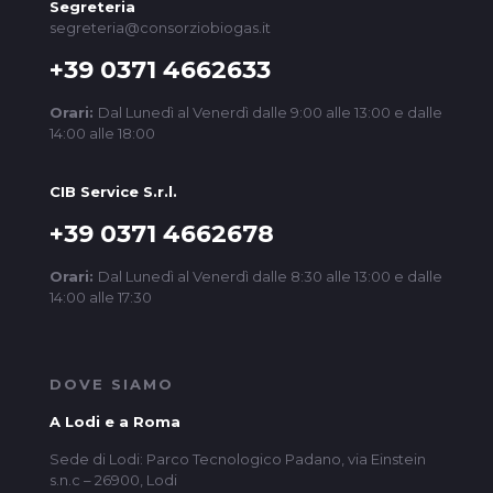
Segreteria
segreteria@consorziobiogas.it
+39 0371 4662633
Orari:
Dal Lunedì al Venerdì dalle 9:00 alle 13:00 e dalle
14:00 alle 18:00
CIB Service S.r.l.
+39 0371 4662678
Orari:
Dal Lunedì al Venerdì dalle 8:30 alle 13:00 e dalle
14:00 alle 17:30
DOVE SIAMO
A Lodi e a Roma
Sede di Lodi: Parco Tecnologico Padano, via Einstein
s.n.c – 26900, Lodi