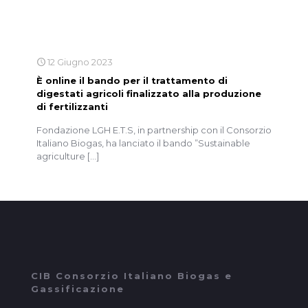
12 Giugno 2023
È online il bando per il trattamento di
digestati agricoli finalizzato alla produzione
di fertilizzanti
Fondazione LGH E.T.S, in partnership con il Consorzio
Italiano Biogas, ha lanciato il bando ”Sustainable
agriculture
[…]
CIB Consorzio Italiano Biogas e
Gassificazione