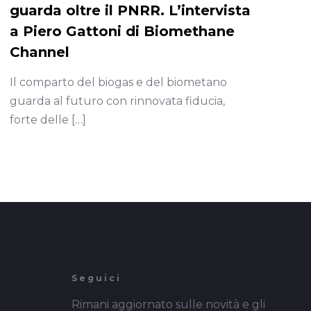
guarda oltre il PNRR. L’intervista
a Piero Gattoni di Biomethane
Channel
Il comparto del biogas e del biometano
guarda al futuro con rinnovata fiducia,
forte delle
[…]
Seguici
Rimani aggiornato sulle novità e gli