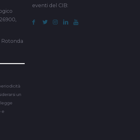
eventi del CIB:
ogico
 26900,
a Rotonda
periodicità
derarsi un
a legge
e e