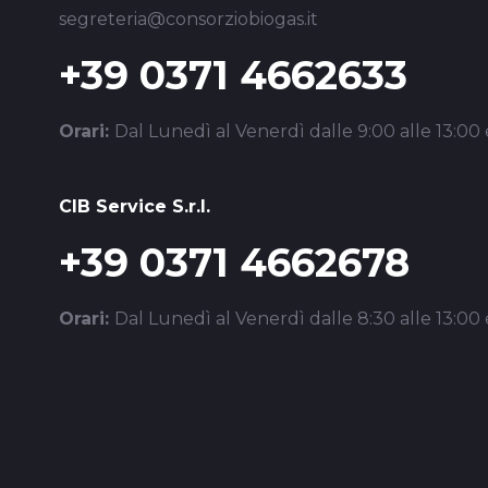
segreteria@consorziobiogas.it
+39 0371 4662633
Orari:
Dal Lunedì al Venerdì dalle 9:00 alle 13:00 e
CIB Service S.r.l.
+39 0371 4662678
Orari:
Dal Lunedì al Venerdì dalle 8:30 alle 13:00 e