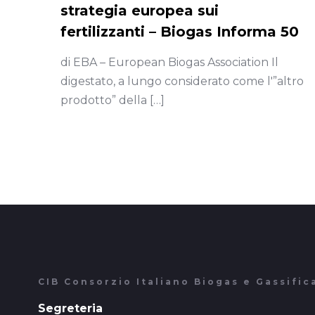
strategia europea sui
fertilizzanti – Biogas Informa 50
di EBA – European Biogas Association Il
digestato, a lungo considerato come l'”altro
prodotto” della
[…]
CIB Consorzio Italiano Biogas e Gassific
Segreteria