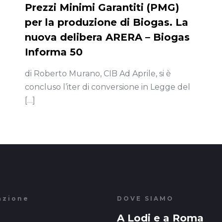
Prezzi Minimi Garantiti (PMG)
per la produzione di Biogas. La
nuova delibera ARERA – Biogas
Informa 50
di Roberto Murano, CIB Ad Aprile, si è
concluso l’iter di conversione in Legge del
[…]
azione
DOVE SIAMO
A Lodi e a Roma