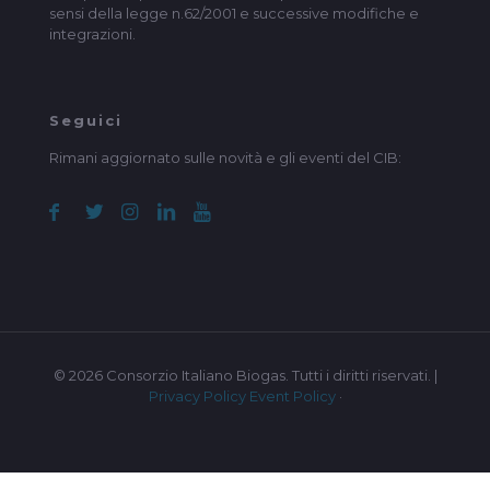
sensi della legge n.62/2001 e successive modifiche e
integrazioni.
Seguici
Rimani aggiornato sulle novità e gli eventi del CIB:
© 2026 Consorzio Italiano Biogas. Tutti i diritti riservati. |
Privacy Policy
Event Policy
·