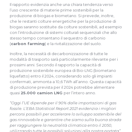
Il rapporto evidenzia anche una chiara tendenza verso
l’uso crescente di materie prime sostenibili per la
produzione di biogas e biometano. Si prevede, inoltre,
che le restanti colture energetiche per la produzione di
biogas saranno sostituite da colture sostenibili, ad esempio
con l’introduzione di sistemi colturali sequenziali che allo
stesso tempo consentano il sequestro di carbonio
(
carbon farming
) e la rivitalizzazione del suolo.
Inoltre, la necessità di decarbonizzazione di tutte le
modalità di trasporto sarà particolarmente rilevante per i
prossimi anni. Secondo il rapporto la capacità di
produzione sostenibile europea di Bio-LNG (biometano
liquefatto) entro il 2024, considerando solo gli impianti
confermati, ammonta a 10,6 TWh all’anno. Questa capacità
di produzione prevista per il 2024 potrebbe alimentare
quasi
25.000 camion LNG
per l’intero anno.
“Oggi l’UE dipende per il 90% dalle importazioni di gas
fossile. L’EBA Statistical Report 2021 evidenzia i migliori
percorsi possibili per accelerare lo sviluppo sostenibile del
gas rinnovabile e garantire che siamo sulla buona strada
per raggiungere la neutralità climatica entro il 2050,
utilizzando tutte le possibili soluzioni alla nostra portata”
,