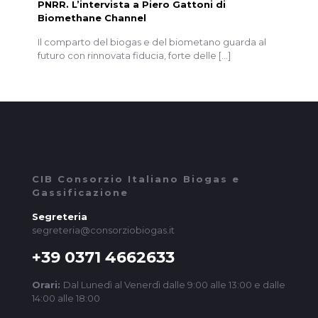
PNRR. L’intervista a Piero Gattoni di
Biomethane Channel
Il comparto del biogas e del biometano guarda al
futuro con rinnovata fiducia, forte delle
[…]
CIB Consorzio Italiano Biogas e
Gassificazione
Segreteria
segreteria@consorziobiogas.it
+39 0371 4662633
Orari:
Dal Lunedì al Venerdì dalle 9:00 alle 13:00 e dalle
14:00 alle 18:00