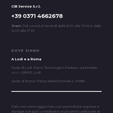
CIB Service S.r.l.
+39 0371 4662678
Orari:
Dal Lunedì al Venerdì dalle 8:30 alle 13:00 e dalle
14:00 alle 17:30
DOVE SIAMO
A Lodi e a Roma
Sede di Lodi: Parco Tecnologico Padano, via Einstein
s.n.c – 26900, Lodi
Sede di Roma: Piazza della Rotonda 2, 00186
Il sito non viene aggiornato con periodicità regolare e
dunque non può considerarsi un prodotto editoriale ai