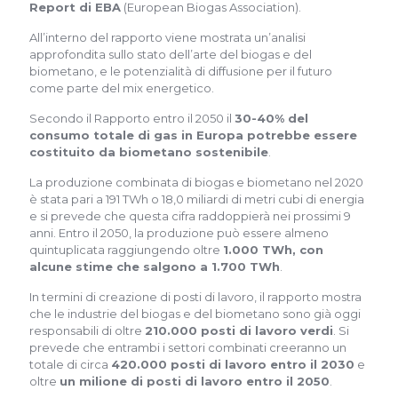
Report di EBA
(European Biogas Association).
All’interno del rapporto viene mostrata un’analisi
approfondita sullo stato dell’arte del biogas e del
biometano, e le potenzialità di diffusione per il futuro
come parte del mix energetico.
Secondo il Rapporto entro il 2050 il
30-40% del
consumo totale di gas in Europa potrebbe essere
costituito da biometano sostenibile
.
La produzione combinata di biogas e biometano nel 2020
è stata pari a 191 TWh o 18,0 miliardi di metri cubi di energia
e si prevede che questa cifra raddoppierà nei prossimi 9
anni. Entro il 2050, la produzione può essere almeno
quintuplicata raggiungendo oltre
1.000 TWh, con
alcune stime che salgono a 1.700 TWh
.
In termini di creazione di posti di lavoro, il rapporto mostra
che le industrie del biogas e del biometano sono già oggi
responsabili di oltre
210.000 posti di lavoro verdi
. Si
prevede che entrambi i settori combinati creeranno un
totale di circa
420.000 posti di lavoro entro il 2030
e
oltre
un milione di posti di lavoro entro il 2050
.