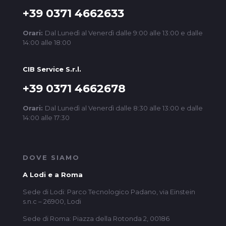
+39 0371 4662633
Orari:
Dal Lunedì al Venerdì dalle 9:00 alle 13:00 e dalle
14:00 alle 18:00
CIB Service S.r.l.
+39 0371 4662678
Orari:
Dal Lunedì al Venerdì dalle 8:30 alle 13:00 e dalle
14:00 alle 17:30
DOVE SIAMO
A Lodi e a Roma
Sede di Lodi: Parco Tecnologico Padano, via Einstein
s.n.c – 26900, Lodi
Sede di Roma: Piazza della Rotonda 2, 00186