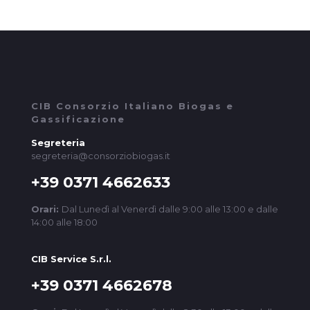
CIB Consorzio Italiano Biogas e
Gassificazione
Segreteria
segreteria@consorziobiogas.it
+39 0371 4662633
Orari:
Dal Lunedì al Venerdì dalle 9:00 alle 13:00 e dalle
14:00 alle 18:00
CIB Service S.r.l.
+39 0371 4662678