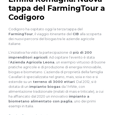
tappa del FarmingTour a
Codigoro
Codigoro ha ospitato oggi la terza tappa del
FarmingTour
, il viaggio itinerante del
CIB
alla scoperta
dei nuovi percorsi del biogas tra le aziende agricole
italiane.
L’iniziativa ha visto la partecipazione di
più di 200
imprenditori agricoli
. Ad ospitare l’evento è stata
l’
Azienda Agricola Leona
, un esempio virtuoso di buone
pratiche agricole e di produzione di energia rinnovabile,
biogas e biometano. L’azienda di proprietà della famiglia
Cavallari è specializzata nel grano, mais, soia e riso e si
estende su un
terreno di 3000 ettari
. Dal 2012, si è
dotata di un
impianto biogas
da 1 MWe, con
alimentazione tradizionale (insilati di mais e triticale), a cui
ha affiancato dal 2020 un innovativo
impianto a
biometano alimentato con paglia
, uno dei primi
esempi in Italia.