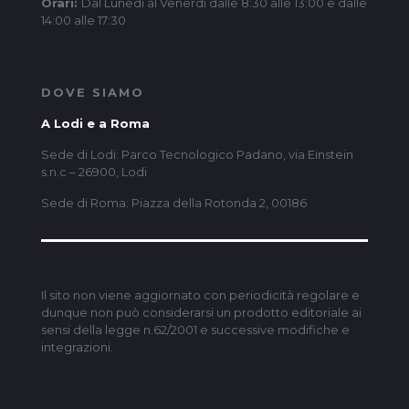
Orari:
Dal Lunedì al Venerdì dalle 8:30 alle 13:00 e dalle
14:00 alle 17:30
DOVE SIAMO
A Lodi e a Roma
Sede di Lodi: Parco Tecnologico Padano, via Einstein
s.n.c – 26900, Lodi
Sede di Roma: Piazza della Rotonda 2, 00186
Il sito non viene aggiornato con periodicità regolare e
dunque non può considerarsi un prodotto editoriale ai
sensi della legge n.62/2001 e successive modifiche e
integrazioni.