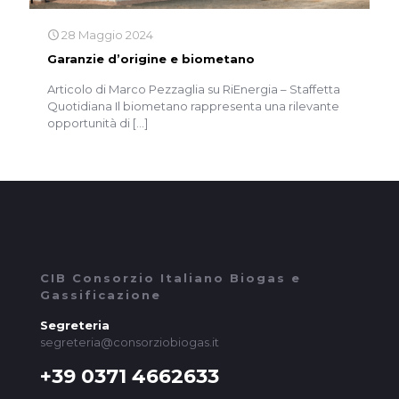
28 Maggio 2024
Garanzie d’origine e biometano
Articolo di Marco Pezzaglia su RiEnergia – Staffetta
Quotidiana Il biometano rappresenta una rilevante
opportunità di
[…]
CIB Consorzio Italiano Biogas e
Gassificazione
Segreteria
segreteria@consorziobiogas.it
+39 0371 4662633