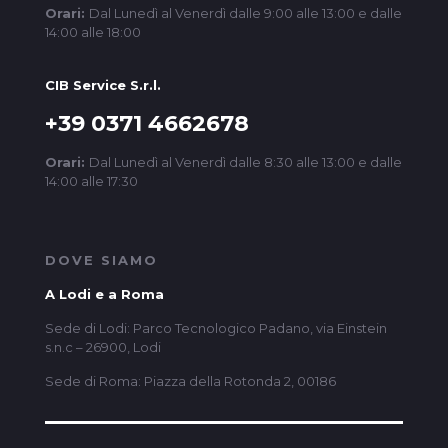
Orari:
Dal Lunedì al Venerdì dalle 9:00 alle 13:00 e dalle
14:00 alle 18:00
CIB Service S.r.l.
+39 0371 4662678
Orari:
Dal Lunedì al Venerdì dalle 8:30 alle 13:00 e dalle
14:00 alle 17:30
DOVE SIAMO
A Lodi e a Roma
Sede di Lodi: Parco Tecnologico Padano, via Einstein
s.n.c – 26900, Lodi
Sede di Roma: Piazza della Rotonda 2, 00186