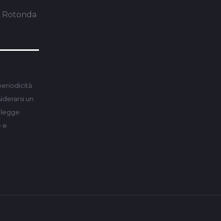
a Rotonda
periodicità
derarsi un
a legge
e e