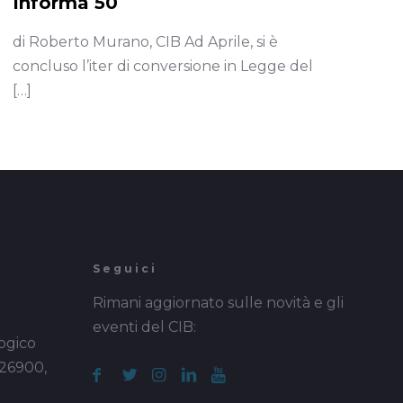
Informa 50
di Roberto Murano, CIB Ad Aprile, si è
concluso l’iter di conversione in Legge del
[…]
Seguici
Rimani aggiornato sulle novità e gli
eventi del CIB:
ogico
 26900,