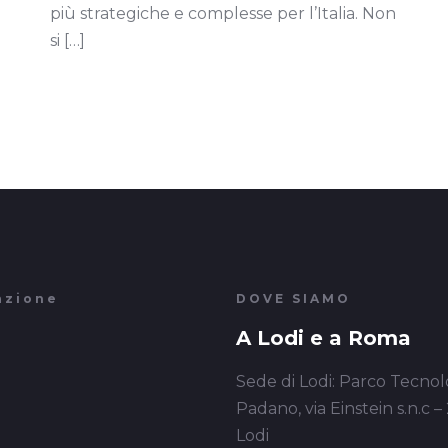
più strategiche e complesse per l’Italia. Non
si
[…]
azione
DOVE SIAMO
A Lodi e a Roma
Sede di Lodi: Parco Tecnol
Padano, via Einstein s.n.c –
Lodi