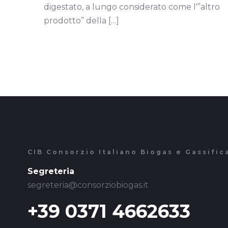
digestato, a lungo considerato come l'”altro
prodotto” della
[…]
CIB Consorzio Italiano Biogas e Gassific
Segreteria
segreteria@consorziobiogas.it
+39 0371 4662633