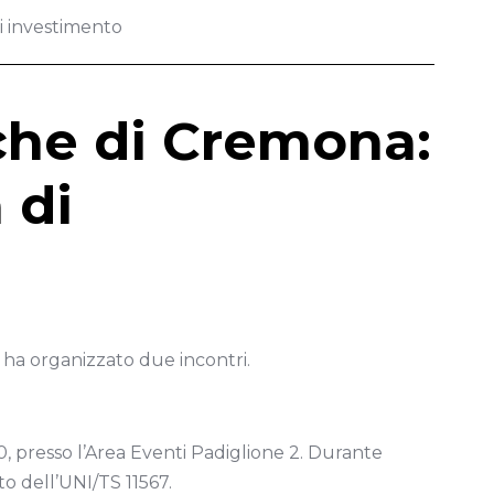
di investimento
iche di Cremona:
 di
ha organizzato due incontri.
.30, presso l’Area Eventi Padiglione 2. Durante
to dell’UNI/TS 11567.