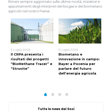
Rimani sempre aggiornato sulle ultime novità, iniziative e
appuntamenti degli interpreti del biogas e del biometano
agricolo nel nostro Paese.
5 Luglio 2026
5 Luglio 2026
4 G
Il CRPA presenta i
Biometano e
En
risultati dei progetti
innovazione in campo:
Bio
ca:
“BioMethane Tracer” e
Bayer a Pocenia per
24 
turo
“Struvite”
parlare del futuro
str
dell’energia agricola
Tutte le news dai Soci