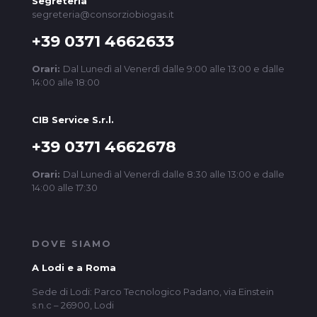
Segreteria
segreteria@consorziobiogas.it
+39 0371 4662633
Orari:
Dal Lunedì al Venerdì dalle 9:00 alle 13:00 e dalle
14:00 alle 18:00
CIB Service S.r.l.
+39 0371 4662678
Orari:
Dal Lunedì al Venerdì dalle 8:30 alle 13:00 e dalle
14:00 alle 17:30
DOVE SIAMO
A Lodi e a Roma
Sede di Lodi: Parco Tecnologico Padano, via Einstein
s.n.c – 26900, Lodi