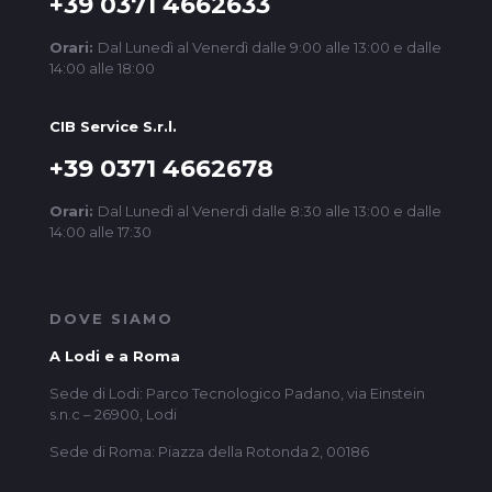
+39 0371 4662633
Orari:
Dal Lunedì al Venerdì dalle 9:00 alle 13:00 e dalle
14:00 alle 18:00
CIB Service S.r.l.
+39 0371 4662678
Orari:
Dal Lunedì al Venerdì dalle 8:30 alle 13:00 e dalle
14:00 alle 17:30
DOVE SIAMO
A Lodi e a Roma
Sede di Lodi: Parco Tecnologico Padano, via Einstein
s.n.c – 26900, Lodi
Sede di Roma: Piazza della Rotonda 2, 00186