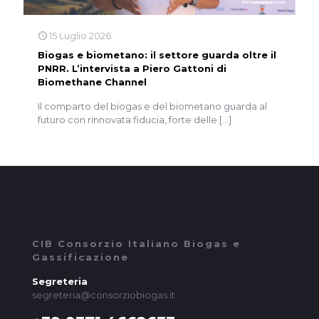
15 Luglio 2026
Biogas e biometano: il settore guarda oltre il
PNRR. L’intervista a Piero Gattoni di
Biomethane Channel
Il comparto del biogas e del biometano guarda al
futuro con rinnovata fiducia, forte delle
[…]
CIB Consorzio Italiano Biogas e
Gassificazione
Segreteria
segreteria@consorziobiogas.it