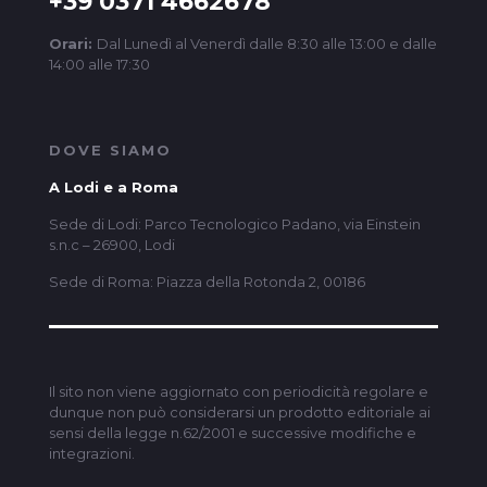
+39 0371 4662678
Orari:
Dal Lunedì al Venerdì dalle 8:30 alle 13:00 e dalle
14:00 alle 17:30
DOVE SIAMO
A Lodi e a Roma
Sede di Lodi: Parco Tecnologico Padano, via Einstein
s.n.c – 26900, Lodi
Sede di Roma: Piazza della Rotonda 2, 00186
Il sito non viene aggiornato con periodicità regolare e
dunque non può considerarsi un prodotto editoriale ai
sensi della legge n.62/2001 e successive modifiche e
integrazioni.