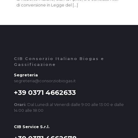
di conversione in Legge del
[…]
CIB Consorzio Italiano Biogas e
Gassificazione
Segreteria
segreteria@consorziobiogas.it
+39 0371 4662633
Orari:
Dal Lunedì al Venerdì dalle 9:00 alle 13:00 e dalle
14:00 alle 18:00
CIB Service S.r.l.