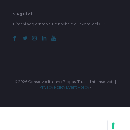
Seguici
Rimani aggiornato sulle novità e gli eventi del CIB:
© 2026 Consorzio Italiano Biogas. Tutti i diritti riservati. |
Privacy Policy
Event Policy
·