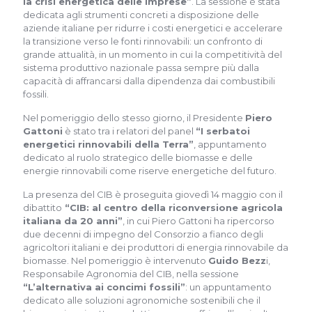
la crisi energetica delle imprese”
. La sessione è stata
dedicata agli strumenti concreti a disposizione delle
aziende italiane per ridurre i costi energetici e accelerare
la transizione verso le fonti rinnovabili: un confronto di
grande attualità, in un momento in cui la competitività del
sistema produttivo nazionale passa sempre più dalla
capacità di affrancarsi dalla dipendenza dai combustibili
fossili.
Nel pomeriggio dello stesso giorno, il Presidente
Piero
Gattoni
è stato tra i relatori del panel
“I serbatoi
energetici rinnovabili della Terra”
, appuntamento
dedicato al ruolo strategico delle biomasse e delle
energie rinnovabili come riserve energetiche del futuro.
La presenza del CIB è proseguita giovedì 14 maggio con il
dibattito
“CIB: al centro della riconversione agricola
italiana da 20 anni”
, in cui Piero Gattoni ha ripercorso
due decenni di impegno del Consorzio a fianco degli
agricoltori italiani e dei produttori di energia rinnovabile da
biomasse. Nel pomeriggio è intervenuto
Guido Bezz
i,
Responsabile Agronomia del CIB, nella sessione
“L’alternativa ai concimi fossili”
: un appuntamento
dedicato alle soluzioni agronomiche sostenibili che il