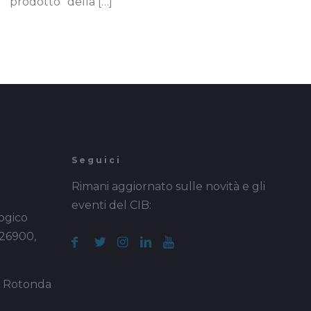
prodotto” della
[…]
Seguici
Rimani aggiornato sulle novità e gli
eventi del CIB:
ogico
 26900,
a Rotonda