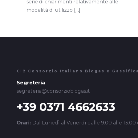
serie di chiarimenti relativamente alle
modalità di utilizzo
[…]
CIB Consorzio Italiano Biogas e Gassific
Segreteria
segreteria@consorziobiogas.it
+39 0371 4662633
Orari:
Dal Lunedì al Venerdì dalle 9:00 alle 13:00 e