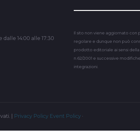
Il sito non viene aggiornato con 
 dalle 14:00 alle 17:30
regolare e dunque non può consi
prodotto editoriale ai sensi dell
n.62/2001 e successive modifich
integrazioni.
vati. |
Privacy Policy
Event Policy
·