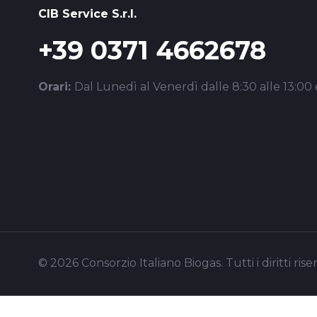
CIB Service S.r.l.
+39 0371 4662678
Orari:
Dal Lunedì al Venerdì dalle 8:30 alle 13:00 e
© 2026 Consorzio Italiano Biogas. Tutti i diritti riser