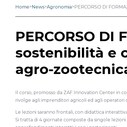
>
>
>
Home
News
Agronomia
PERCORSO DI FORMAZIONE 
PERCORSO DI F
sostenibilità e c
agro-zootecnic
Il corso, promosso da ZAF Innovation Center in col
rivolge agli imprenditori agricoli ed agli operatori 
Le lezioni saranno frontali, con didattica interatti
Si tratta di 4 giornate composte da singole lezioni