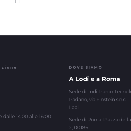
[…]
azione
DOVE SIAMO
A Lodi e a Roma
Sede di Lodi: Parco Tecnol
Padano, via Einstein s.n.c –
Lodi
 dalle 14:00 alle 18:00
Sede di Roma: Piazza dell
2, 00186