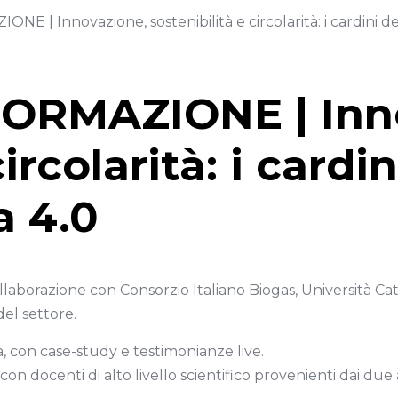
| Innovazione, sostenibilità e circolarità: i cardini de
ORMAZIONE | Inn
ircolarità: i cardi
a 4.0
laborazione con Consorzio Italiano Biogas, Università Catt
del settore.
va, con case-study e testimonianze live.
 con docenti di alto livello scientifico provenienti dai du