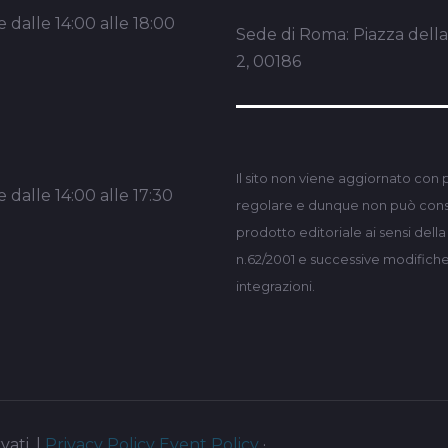
 dalle 14:00 alle 18:00
Sede di Roma: Piazza dell
2, 00186
Il sito non viene aggiornato con 
 dalle 14:00 alle 17:30
regolare e dunque non può consi
prodotto editoriale ai sensi dell
n.62/2001 e successive modifich
integrazioni.
vati. |
Privacy Policy
Event Policy
·