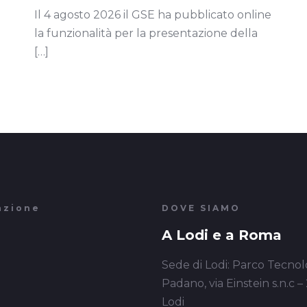
Il 4 agosto 2026 il GSE ha pubblicato online
la funzionalità per la presentazione della
[…]
azione
DOVE SIAMO
A Lodi e a Roma
Sede di Lodi: Parco Tecnol
Padano, via Einstein s.n.c –
Lodi