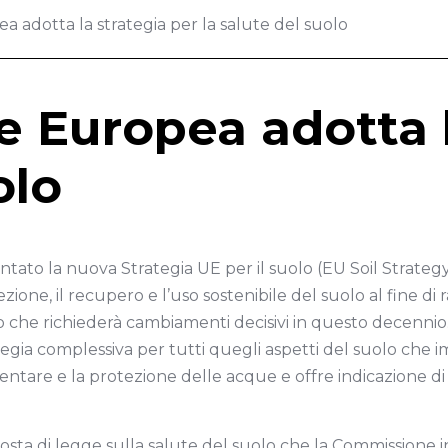
 adotta la strategia per la salute del suolo
 Europea adotta l
olo
tato la nuova Strategia UE per il suolo (EU Soil Strat
ione, il recupero e l’uso sostenibile del suolo al fine di 
tto che richiederà cambiamenti decisivi in questo decenni
ia complessiva per tutti quegli aspetti del suolo che i
limentare e la protezione delle acque e offre indicazione 
osta di legge sulla salute del suolo che la Commissione 