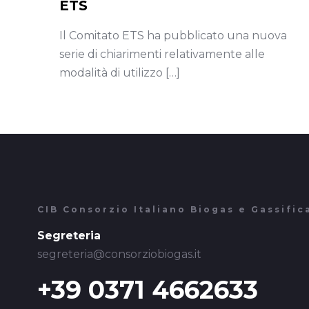
ETS
Il Comitato ETS ha pubblicato una nuova
serie di chiarimenti relativamente alle
modalità di utilizzo
[…]
CIB Consorzio Italiano Biogas e Gassific
Segreteria
segreteria@consorziobiogas.it
+39 0371 4662633