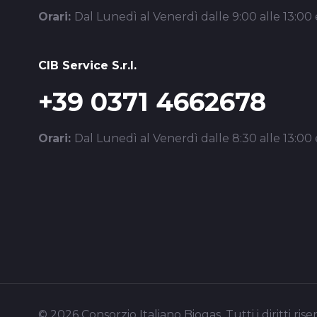
Orari:
Dal Lunedì al Venerdì dalle 9:00 alle 13:00 e
CIB Service S.r.l.
+39 0371 4662678
Orari:
Dal Lunedì al Venerdì dalle 8:30 alle 13:00 e
© 2026 Consorzio Italiano Biogas. Tutti i diritti riser