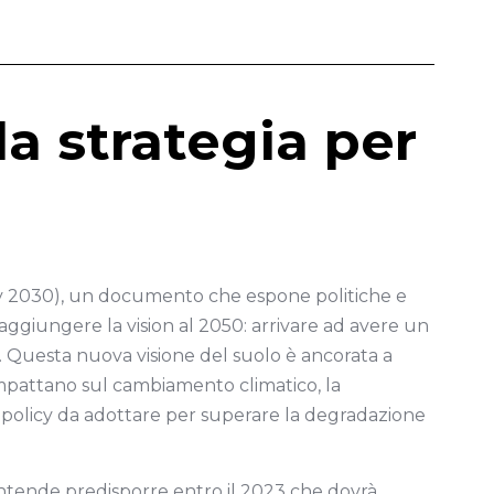
a strategia per
egy 2030), un documento che espone politiche e
raggiungere la vision al 2050: arrivare ad avere un
o. Questa nuova visione del suolo è ancorata a
mpattano sul cambiamento climatico, la
di policy da adottare per superare la degradazione
intende predisporre entro il 2023 che dovrà