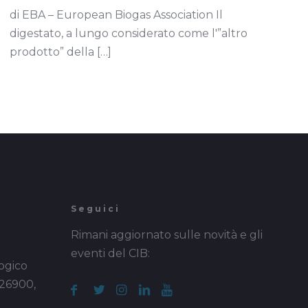
di EBA – European Biogas Association Il
digestato, a lungo considerato come l'”altro
prodotto” della
[…]
Seguici
Rimani aggiornato sulle novità e gli
eventi del CIB:
ogico
 26900,