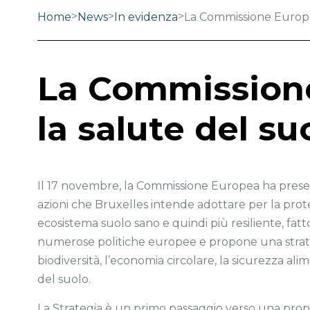
>
>
>
Home
News
In evidenza
La Commissione Europea
La Commissione
la salute del su
Il 17 novembre, la Commissione Europea ha presen
azioni che Bruxelles intende adottare per la protez
ecosistema suolo sano e quindi più resiliente, fa
numerose politiche europee e propone una strateg
biodiversità, l’economia circolare, la sicurezza a
del suolo.
La Strategia è un primo passaggio verso una prop