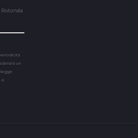
a Rotonda
periodicità
derarsi un
a legge
e e