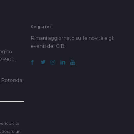
Seguici
Rimani aggiornato sulle novità e gli
eventi del CIB:
ogico
 26900,
a Rotonda
periodicità
derarsi un