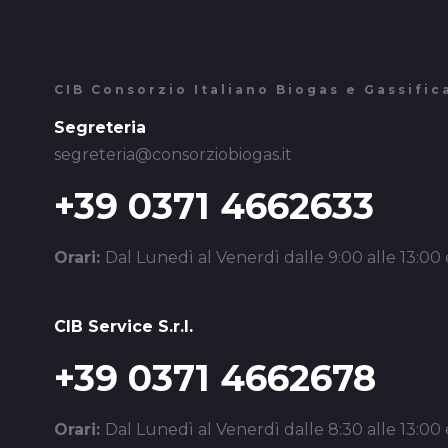
CIB Consorzio Italiano Biogas e Gassific
Segreteria
segreteria@consorziobiogas.it
+39 0371 4662633
Orari:
Dal Lunedì al Venerdì dalle 9:00 alle 13:00 e
CIB Service S.r.l.
+39 0371 4662678
Orari:
Dal Lunedì al Venerdì dalle 8:30 alle 13:00 e