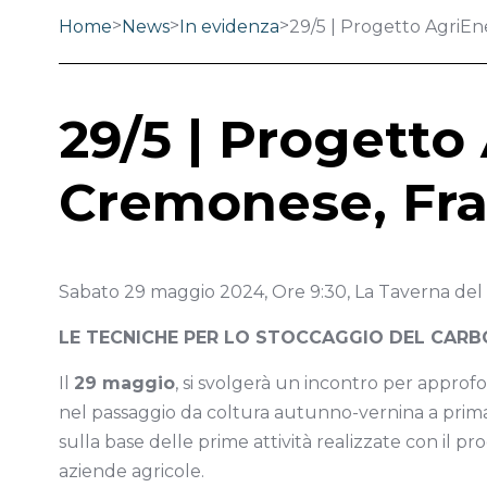
>
>
>
Home
News
In evidenza
29/5 | Progetto AgriE
29/5 | Progetto
Cremonese, Fra
Sabato 29 maggio 2024, Ore 9:30, La Taverna de
LE TECNICHE PER LO STOCCAGGIO DEL CARB
Il
29 maggio
, si svolgerà un incontro per approfo
nel passaggio da coltura autunno-vernina a primav
sulla base delle prime attività realizzate con il p
aziende agricole.