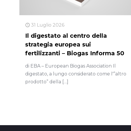
31 Luglio 2026
Il digestato al centro della
strategia europea sui
fertilizzanti – Biogas Informa 50
di EBA – European Biogas Association Il
digestato, a lungo considerato come l'”altro
prodotto” della
[…]