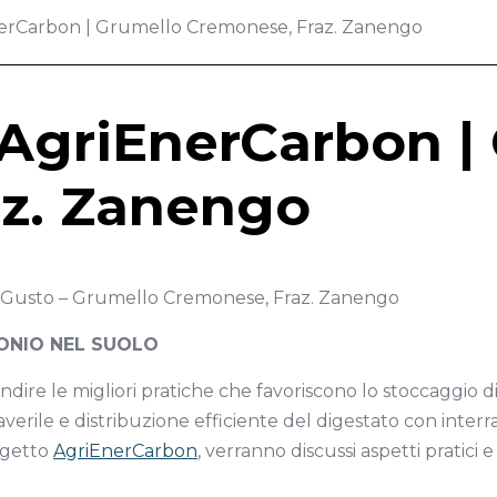
nerCarbon | Grumello Cremonese, Fraz. Zanengo
 AgriEnerCarbon |
z. Zanengo
l Gusto – Grumello Cremonese, Fraz. Zanengo
ONIO NEL SUOLO
ndire le migliori pratiche che favoriscono lo stoccaggio di
erile e distribuzione efficiente del digestato con interr
rogetto
AgriEnerCarbon
, verranno discussi aspetti pratici 