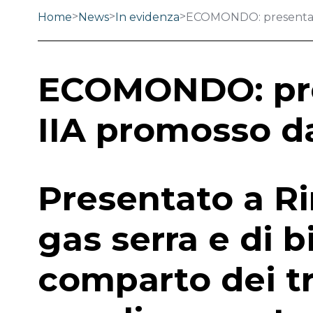
>
>
>
Home
News
In evidenza
ECOMONDO: presentato
ECOMONDO: pre
IIA promosso d
Presentato a Ri
gas serra e di b
comparto dei tr