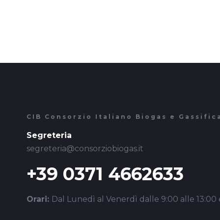
CIB Consorzio Italiano Biogas e Gassific
Segreteria
segreteria@consorziobiogas.it
+39 0371 4662633
Orari:
Dal Lunedì al Venerdì dalle 9:00 alle 13:00 e