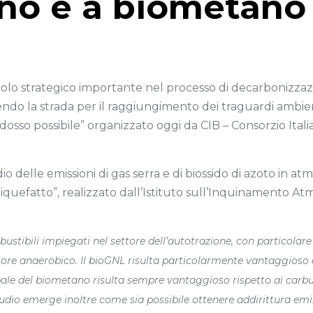
no e a biometano 
lo strategico importante nel processo di decarbonizzazion
endo la strada per il raggiungimento dei traguardi ambien
sso possibile” organizzato oggi da CIB – Consorzio Ital
dio delle emissioni di gas serra e di biossido di azoto in a
quefatto”, realizzato dall’Istituto sull’Inquinamento Atmo
ustibili impiegati nel settore dell’autotrazione, con particolare
store anaerobico. Il bioGNL risulta particolarmente vantaggioso
obale del biometano risulta sempre vantaggioso rispetto ai carbur
tudio emerge inoltre come sia possibile ottenere addirittura emi