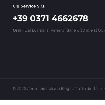
CIB Service S.r.l.
+39 0371 4662678
Orari:
Dal Lunedì al Venerdì dalle 8:30 alle 13:00 e
© 2026 Consorzio Italiano Biogas. Tutti i diritti riser