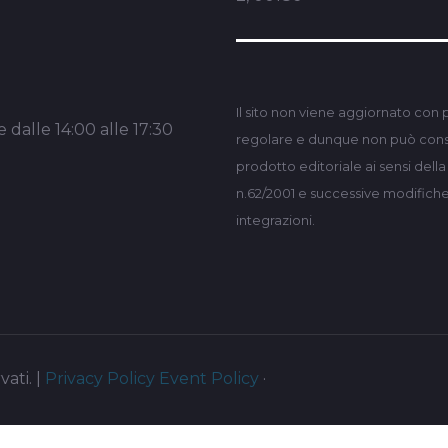
Il sito non viene aggiornato con 
 dalle 14:00 alle 17:30
regolare e dunque non può consi
prodotto editoriale ai sensi dell
n.62/2001 e successive modifich
integrazioni.
vati. |
Privacy Policy
Event Policy
·