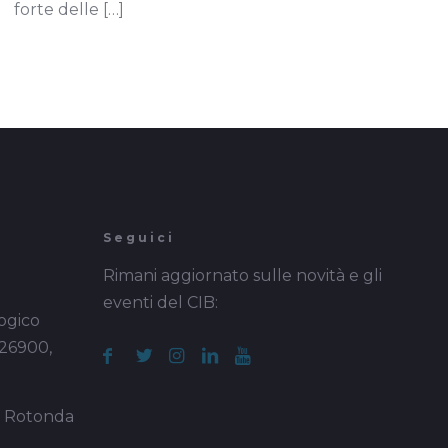
forte delle
[…]
Seguici
Rimani aggiornato sulle novità e gli
eventi del CIB:
ogico
 26900,
a Rotonda