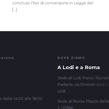
concluso l’iter di conversione in Legge del
[…]
azione
DOVE SIAMO
A Lodi e a Roma
Sede di Lodi: Parco Tecnol
Padano, via Einstein s.n.c –
Lodi
 dalle 14:00 alle 18:00
Sede di Roma: Piazza dell
2, 00186