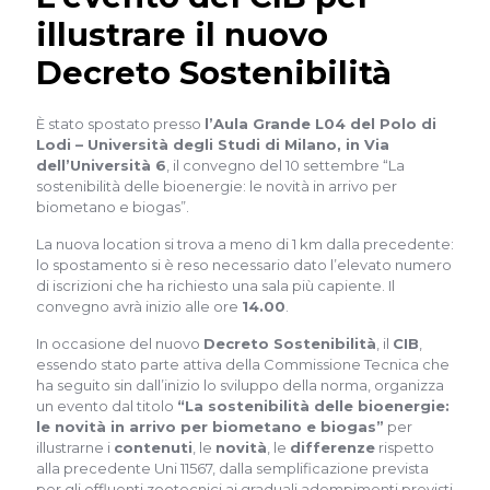
illustrare il nuovo
Decreto Sostenibilità
È stato spostato presso
l’Aula Grande L04 del Polo di
Lodi – Università degli Studi di Milano, in Via
dell’Università 6
, il convegno del 10 settembre “La
sostenibilità delle bioenergie: le novità in arrivo per
biometano e biogas”.
La nuova location si trova a meno di 1 km dalla precedente:
lo spostamento si è reso necessario dato l’elevato numero
di iscrizioni che ha richiesto una sala più capiente. Il
convegno avrà inizio alle ore
14.00
.
In occasione del nuovo
Decreto Sostenibilità
, il
CIB
,
essendo stato parte attiva della Commissione Tecnica che
ha seguito sin dall’inizio lo sviluppo della norma, organizza
un evento dal titolo
“La sostenibilità delle bioenergie:
le novità in arrivo per biometano e biogas”
per
illustrarne i
contenuti
, le
novità
, le
differenze
rispetto
alla precedente Uni 11567, dalla semplificazione prevista
per gli effluenti zootecnici ai graduali adempimenti previsti