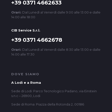
+39 0371 4662633
Orari:
Dal Lunedì al Venerdì dalle 9:00 alle 13:00 e dalle
14:00 alle 18:00
CIB Service S.r.l.
+39 0371 4662678
Orari:
Dal Lunedì al Venerdì dalle 8:30 alle 13:00 e dalle
14:00 alle 17:30
DOVE SIAMO
A Lodi e a Roma
Sede di Lodi: Parco Tecnologico Padano, via Einstein
s.n.c – 26900, Lodi
Sede di Roma: Piazza della Rotonda 2, 00186