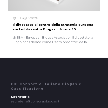
31 Luglio 2026
Il digestato al centro della strategia europea
sui fertilizzanti – Biogas Informa 50
di EBA – European Biogas Association Il digestato, a
lungo considerato come l'”altro prodotto” della
[…]
CIB Consorzio Italiano Biogas e
Gassificazione
Segreteria
segreteria@consorziobiogas.it