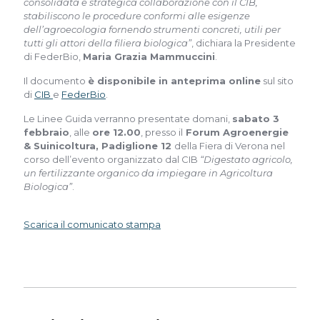
consolidata e strategica collaborazione con il CIB,
stabiliscono le procedure conformi alle esigenze
dell’agroecologia fornendo strumenti concreti, utili per
tutti gli attori della filiera biologica”
, dichiara la Presidente
di FederBio,
Maria Grazia Mammuccini
.
Il documento
è disponibile in anteprima online
sul sito
di
CIB
e
FederBio
.
Le Linee Guida verranno presentate domani,
sabato 3
febbraio
, alle
ore 12.00
, presso il
Forum Agroenergie
& Suinicoltura, Padiglione 12
della Fiera di Verona nel
corso dell’evento organizzato dal CIB
“Digestato agricolo,
un fertilizzante organico da impiegare in Agricoltura
Biologica”
.
Scarica il comunicato stampa