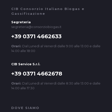
CIB Consorzio Italiano Biogas e
Gassificazione
Segreteria
segreteria@consorziobiogas.it
+39 0371 4662633
Orari:
Dal Lunedì al Venerdì dalle 9:00 alle 13:00 e dalle
14:00 alle 18:00
CIB Service S.r.l.
+39 0371 4662678
Orari:
Dal Lunedì al Venerdì dalle 8:30 alle 13:00 e dalle
14:00 alle 17:30
DOVE SIAMO