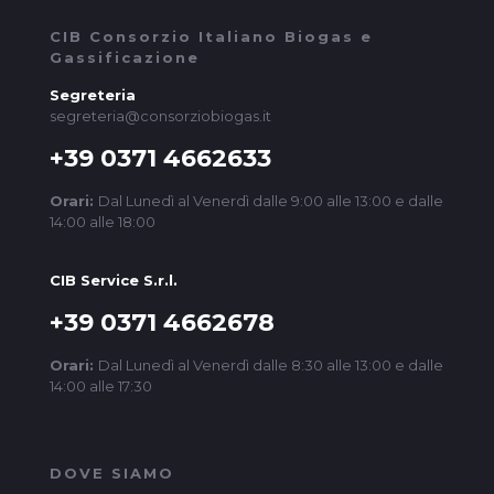
CIB Consorzio Italiano Biogas e
Gassificazione
Segreteria
segreteria@consorziobiogas.it
+39 0371 4662633
Orari:
Dal Lunedì al Venerdì dalle 9:00 alle 13:00 e dalle
14:00 alle 18:00
CIB Service S.r.l.
+39 0371 4662678
Orari:
Dal Lunedì al Venerdì dalle 8:30 alle 13:00 e dalle
14:00 alle 17:30
DOVE SIAMO