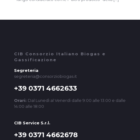
CIB Consorzio Italiano Biogas e
Gassificazione
Segreteria
segreteria@consorziobiogas.it
+39 0371 4662633
Orari:
Dal Lunedì al Venerdì dalle 9:00 alle 13:00 e dalle
14:00 alle 18:00
CIB Service S.r.l.
+39 0371 4662678