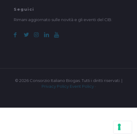
Seguici
Rimani aggiornato sulle novità e gli eventi del CIB:
© 2026 Consorzio Italiano Biogas. Tutti i diritti riservati. |
Privacy Policy
Event Policy
·