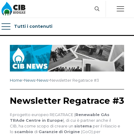
Tutti i contenuti
Home
>
News
>
News
>
Newsletter Regatrace #3
Newsletter Regatrace #3
Il progetto europeo REGATRACE (
Renewable GAs
TRAde Centre in Europe
), di cui è partner anche il
CIB, ha come scopo di creare un
sistema
per il rilascio e
lo
scambio
di
Garanzie
di
Origine
(GoO) per