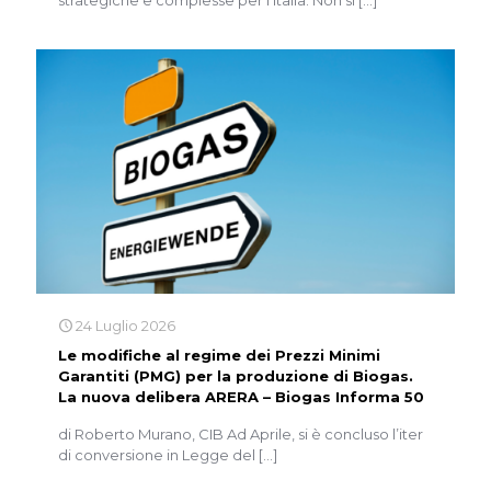
strategiche e complesse per l’Italia. Non si
[…]
24 Luglio 2026
Le modifiche al regime dei Prezzi Minimi
Garantiti (PMG) per la produzione di Biogas.
La nuova delibera ARERA – Biogas Informa 50
di Roberto Murano, CIB Ad Aprile, si è concluso l’iter
di conversione in Legge del
[…]