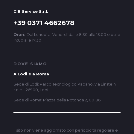
CIB Service S.r.l.
+39 0371 4662678
Orari:
Dal Lunedì al Venerdì dalle 8:30 alle 13:00 e dalle
14:00 alle 17:30
DOVE SIAMO
A Lodi e a Roma
Sede di Lodi: Parco Tecnologico Padano, via Einstein
s.n.c – 26900, Lodi
Sede di Roma: Piazza della Rotonda 2, 00186
Il sito non viene aggiornato con periodicità regolare e