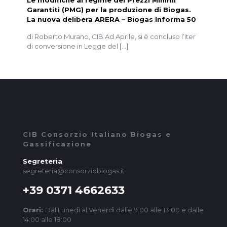
Le modifiche al regime dei Prezzi Minimi
Garantiti (PMG) per la produzione di Biogas.
La nuova delibera ARERA – Biogas Informa 50
di Roberto Murano, CIB Ad Aprile, si è concluso l’iter
di conversione in Legge del
[…]
CIB Consorzio Italiano Biogas e
Gassificazione
Segreteria
segreteria@consorziobiogas.it
+39 0371 4662633
Orari:
Dal Lunedì al Venerdì dalle 9:00 alle 13:00 e dalle
14:00 alle 18:00