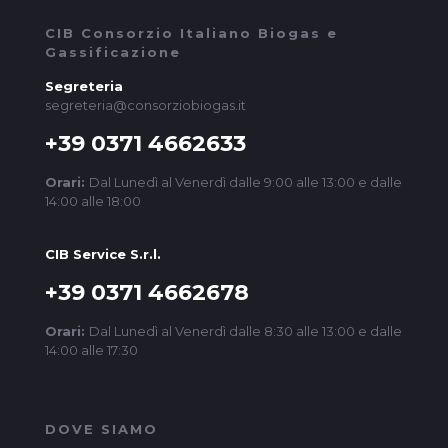
CIB Consorzio Italiano Biogas e
Gassificazione
Segreteria
segreteria@consorziobiogas.it
+39 0371 4662633
Orari:
Dal Lunedì al Venerdì dalle 9:00 alle 13:00 e dalle
14:00 alle 18:00
CIB Service S.r.l.
+39 0371 4662678
Orari:
Dal Lunedì al Venerdì dalle 8:30 alle 13:00 e dalle
14:00 alle 17:30
DOVE SIAMO