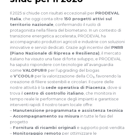
Il 2025 si chiude con risultati eccezionali per
PRODEVAL
Italia
, che oggi conta oltre
150 progetti attivi sul
territorio nazionale
, confermando il ruolo di
protagonista nella filiera del biometano. In un contesto di
transizione energetica accelerata, PRODEVAL ha
accompagnato produttori agricoli e industrie con soluzioni
innovative e servizi dedicati. Grazie agli incentivi del
PNRR
(Piano Nazionale di Ripresa e Resilienza)
, il mercato
italiano ha vissuto una fase di forte sviluppo, e PRODEVAL
ha saputo rispondere con tecnologie all’avanguardia
come
VALOPUR®
per l’upgrading del biogas
e
V’COOL®
per la valorizzazione della CO₂, favorendo la
creazione di filiere sostenibili e circolari. Il cuore delle
nostre attività è la
sede operativa di Piacenza
, dove si
trova il
centro di controllo italiano
, che monitora in
tempo reale le performance degli impianti e garantisce
interventi rapidi. Il nostro team locale offre:
–
Manutenzione programmata e assistenza tecnica
–
Accompagnamento su misura
in tutte le fasi del
progetto
–
Fornitura di ricambi originali
e supporto post-vendita
–
Monitoraggio remoto
per ottimizzare le