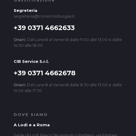
Gassificazione
Segreteria
segreteria@consorziobiogas.it
+39 0371 4662633
Orari:
Dal Lunedì al Venerdì dalle 9:00 alle 13:00 e dalle
14:00 alle 18:00
CIB Service S.r.l.
+39 0371 4662678
Orari:
Dal Lunedì al Venerdì dalle 8:30 alle 13:00 e dalle
14:00 alle 17:30
DOVE SIAMO
A Lodi e a Roma
Sede di Lodi: Parco Tecnologico Padano, via Einstein