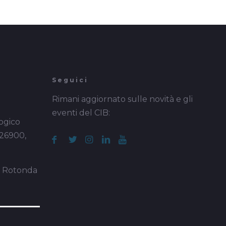
Seguici
Rimani aggiornato sulle novità e gli
eventi del CIB:
ogico
 26900,
a Rotonda