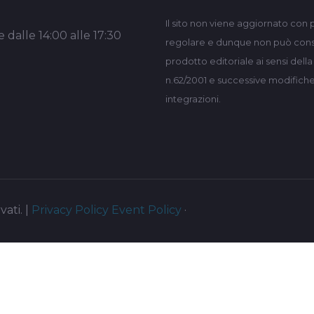
Il sito non viene aggiornato con 
 dalle 14:00 alle 17:30
regolare e dunque non può consi
prodotto editoriale ai sensi dell
n.62/2001 e successive modifich
integrazioni.
vati. |
Privacy Policy
Event Policy
·