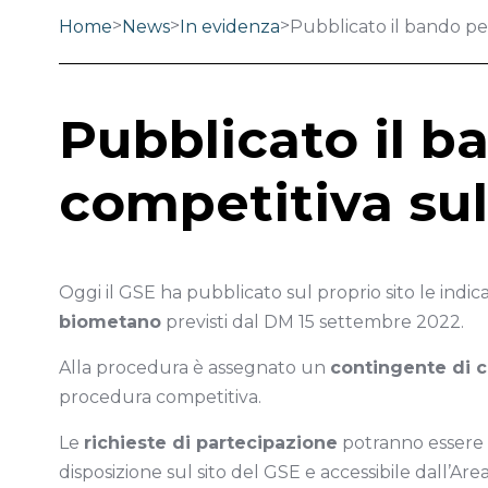
>
>
>
Home
News
In evidenza
Pubblicato il bando p
Pubblicato il 
competitiva su
Oggi il GSE ha pubblicato sul proprio sito le indic
biometano
previsti dal DM 15 settembre 2022.
Alla procedura è assegnato un
contingente di c
procedura competitiva.
Le
richieste di partecipazione
potranno essere p
disposizione sul sito del GSE e accessibile dall’Area