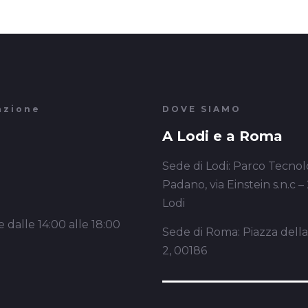
azione
DOVE SIAMO
A Lodi e a Roma
Sede di Lodi: Parco Tecnol
Padano, via Einstein s.n.c –
Lodi
 dalle 14:00 alle 18:00
Sede di Roma: Piazza dell
2, 00186