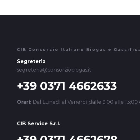
CIB Consorzio Italiano Biogas e Gassific
Segreteria
segreteria@consorziobiogas.it
+39 0371 4662633
Orari:
Dal Lunedì al Venerdì dalle 9:00 alle 13:00 e
CIB Service S.r.l.
+39 0371 4662678