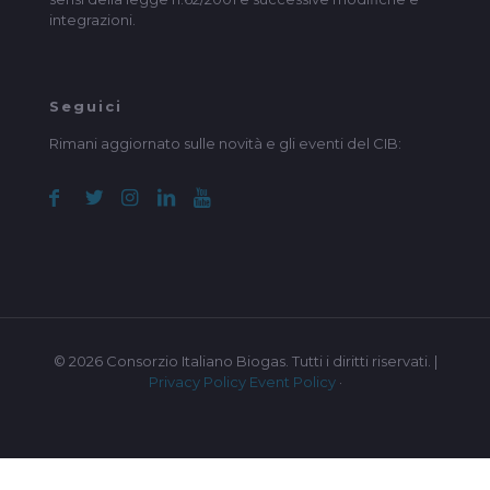
integrazioni.
Seguici
Rimani aggiornato sulle novità e gli eventi del CIB:
© 2026 Consorzio Italiano Biogas. Tutti i diritti riservati. |
Privacy Policy
Event Policy
·