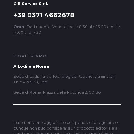
CIB Service S.r.l.
+39 0371 4662678
Orari:
Dal Lunedì al Venerdì dalle 8:30 alle 13:00 e dalle
14:00 alle 17:30
DOVE SIAMO
A Lodi e a Roma
Sede di Lodi: Parco Tecnologico Padano, via Einstein
s.n.c – 26900, Lodi
Sede di Roma: Piazza della Rotonda 2, 00186
Il sito non viene aggiornato con periodicità regolare e
dunque non può considerarsi un prodotto editoriale ai
sensi della legge n.62/2001 e successive modifiche e