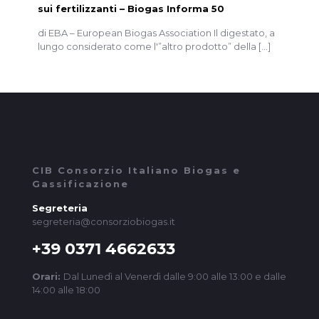
sui fertilizzanti – Biogas Informa 50
di EBA – European Biogas Association Il digestato, a
lungo considerato come l'”altro prodotto” della
[…]
CIB Consorzio Italiano Biogas e
Gassificazione
Segreteria
segreteria@consorziobiogas.it
+39 0371 4662633
Orari:
Dal Lunedì al Venerdì dalle 9:00 alle 13:00 e dalle
14:00 alle 18:00