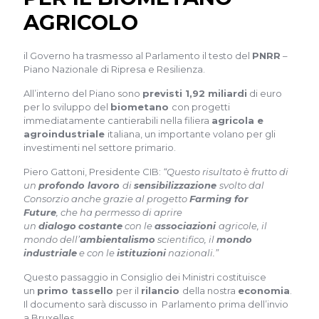
AGRICOLO
il Governo ha trasmesso al Parlamento il testo del
PNRR
–
Piano Nazionale di Ripresa e Resilienza.
All’interno del Piano sono
previsti 1,92 miliardi
di euro
per lo sviluppo del
biometano
con progetti
immediatamente cantierabili nella filiera
agricola e
agroindustriale
italiana, un importante volano per gli
investimenti nel settore primario.
Piero Gattoni, Presidente CIB:
“Questo risultato è frutto di
un
profondo lavoro
di
sensibilizzazione
svolto dal
Consorzio anche grazie al progetto
Farming for
Future
, che ha permesso di aprire
un
dialogo
costante
con le
associazioni
agricole, il
mondo dell’
ambientalismo
scientifico, il
mondo
industriale
e con le
istituzioni
nazionali.”
Questo passaggio in Consiglio dei Ministri costituisce
un
primo tassello
per il
rilancio
della nostra
economia
.
Il documento sarà discusso in Parlamento prima dell’invio
a Bruxelles.