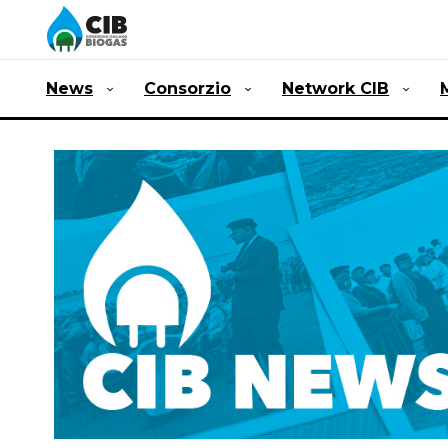
News
Consorzio
Network CIB