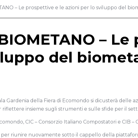
 – Le prospettive e le azioni per lo sviluppo del bio
IOMETANO – Le pr
viluppo del biome
ala Gardenia della Fiera di Ecomondo si dicusterà delle az
riflettere insieme sugli strumenti e sulle sfide per il set
Ecomondo, CIC – Consorzio Italiano Compostatori e CIB – C
e per riunire nuovamente sotto il cappello della piattafor