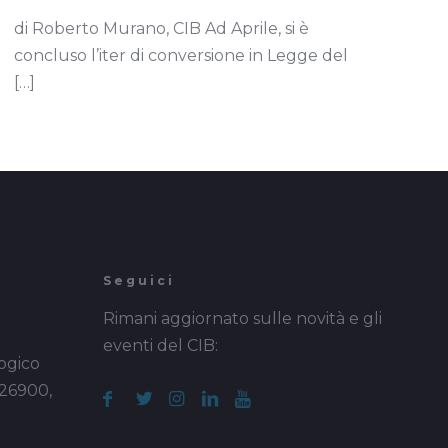
di Roberto Murano, CIB Ad Aprile, si è
concluso l’iter di conversione in Legge del
[…]
Seguici
Rimani aggiornato sulle novità e gli
eventi del CIB:
ogico
 26900,