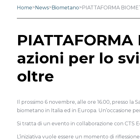
>
>
>
Home
News
Biometano
PIATTAFORMA BIOMETANO
PIATTAFORMA B
azioni per lo s
oltre
Il prossimo 6 novembre, alle ore 16.00, presso la S
biometano in Italia ed in Europa. Un’occasione per 
Si tratta di un evento in collaborazione con CTS 
L’iniziativa vuole essere un momento di riflession