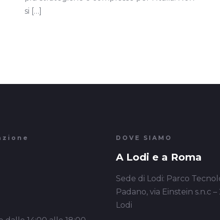
si
[…]
azione
DOVE SIAMO
A Lodi e a Roma
Sede di Lodi: Parco Tecnol
Padano, via Einstein s.n.c –
Lodi