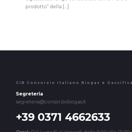
prodotto” della
[…]
CIB Consorzio Italiano Biogas e Gassific
Segreteria
segreteria@consorziobiogas.it
+39 0371 4662633