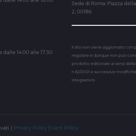
 dalle 14:00 alle 18:00
Sede di Roma: Piazza dell
2, 00186
Il sito non viene aggiornato con 
 dalle 14:00 alle 17:30
regolare e dunque non può consi
prodotto editoriale ai sensi dell
n.62/2001 e successive modifich
integrazioni.
vati. |
Privacy Policy
Event Policy
·