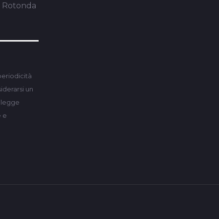
a Rotonda
periodicità
derarsi un
a legge
e e