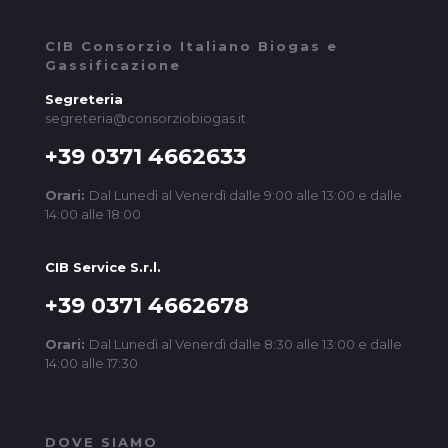
CIB Consorzio Italiano Biogas e
Gassificazione
Segreteria
segreteria@consorziobiogas.it
+39 0371 4662633
Orari:
Dal Lunedì al Venerdì dalle 9:00 alle 13:00 e dalle
14:00 alle 18:00
CIB Service S.r.l.
+39 0371 4662678
Orari:
Dal Lunedì al Venerdì dalle 8:30 alle 13:00 e dalle
14:00 alle 17:30
DOVE SIAMO