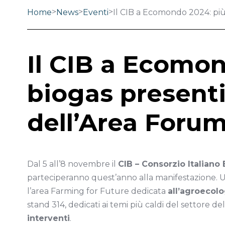
>
>
>
Home
News
Eventi
Il CIB a Ecomondo 2024: più 
Il CIB a Ecomon
biogas presenti.
dell’Area Foru
Dal 5 all’8 novembre il
CIB – Consorzio Italiano
parteciperanno quest’anno alla manifestazione. U
l’area Farming for Future dedicata
all’agroecolo
stand 314, dedicati ai temi più caldi del settore d
interventi
.