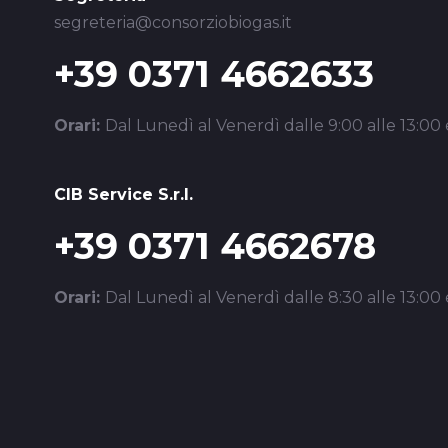
segreteria@consorziobiogas.it
+39 0371 4662633
Orari:
Dal Lunedì al Venerdì dalle 9:00 alle 13:00 e
CIB Service S.r.l.
+39 0371 4662678
Orari:
Dal Lunedì al Venerdì dalle 8:30 alle 13:00 e