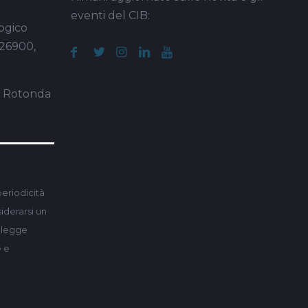
eventi del CIB:
ogico
 26900,
a Rotonda
periodicità
derarsi un
a legge
e e