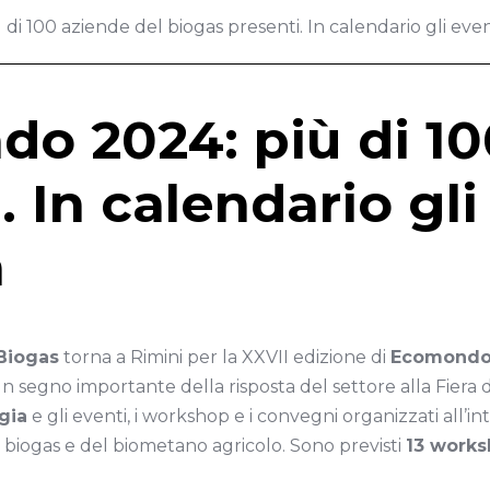
di 100 aziende del biogas presenti. In calendario gli eve
do 2024: più di 10
 In calendario gli
m
 Biogas
torna a Rimini per la XXVII edizione di
Ecomond
n segno importante della risposta del settore alla Fiera
gia
e gli eventi, i workshop e i convegni organizzati all’in
el biogas e del biometano agricolo. Sono previsti
13 works