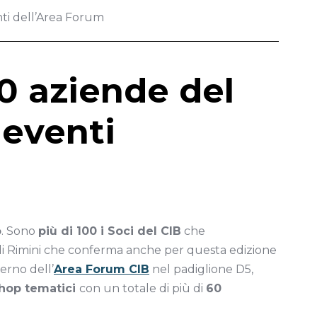
nti dell’Area Forum
0 aziende del
 eventi
o
. Sono
più di 100 i Soci del CIB
che
 di Rimini che conferma anche per questa edizione
terno dell’
Area Forum CIB
nel padiglione D5,
hop tematici
con un totale di più di
60