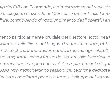
ip del CIB con Ecomondo, a dimostrazione del ruolo strat
one ecologica. Le aziende del Consorzio presenti alla Fi
ffrire, contribuendo al raggiungimento degli obiettivi ene
nto particolarmente cruciale per il settore, sottolinea
iluppo della filiera del biogas
. Per questo motivo, ab
li novità che stanno trasformando il mondo agricolo, ol
re lo sguardo verso il futuro del settore, alla luce delle
ommissione europea che avrà il compito cruciale di gara
il 2030. Non mancheranno sessioni più tecniche dedicate
eciso e coordinato per assicurare lo sviluppo del settore