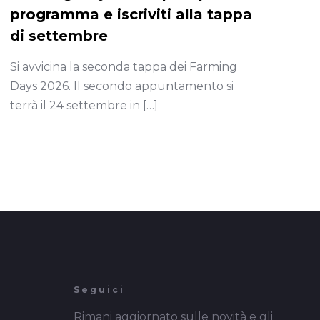
programma e iscriviti alla tappa
di settembre
Si avvicina la seconda tappa dei Farming
Days 2026. Il secondo appuntamento si
terrà il 24 settembre in
[…]
Seguici
Rimani aggiornato sulle novità e gli