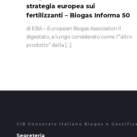
strategia europea sui
fertilizzanti – Biogas Informa 50
di EBA – European Biogas Association Il
digestato, a lungo considerato come l'”altro
prodotto” della
[…]
CIB Consorzio Italiano Biogas e Gassific
Segreteria