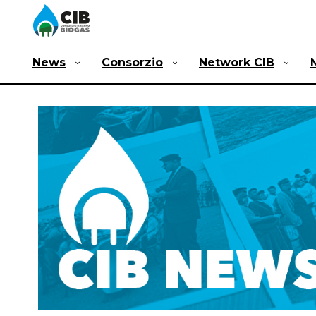
News
Consorzio
Network CIB