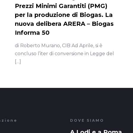
Prezzi Minimi Garantiti (PMG)
per la produzione di Biogas. La
nuova delibera ARERA – Biogas
Informa 50
di Roberto Murano, CIB Ad Aprile, si è
concluso l’iter di conversione in Legge del
[…]
azione
DOVE SIAMO
A Lodi e a Roma