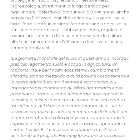
proteggere il suolo, traghettando il settore verso
l’agroecologia. Investimenti di lungo periodo per
raggiungere l’obiettivo di produrre di più con meno, anche
attraverso l’utilizzo di pratiche agricole 4.0 e quindi: nelle
fasi di forte siccità, investire in fertirrigazione a goccia e in
sensori per determinare il fabbisogno idrico, regolare e
risparmiare l’apporto d’acqua per preservare le colture,
oltre che a incrementare l’efficienza di utilizzo di acqua,
sementi, fertilizzanti.
“La giornata mondiale del suolo di quest’anno ci ricorda il
prezioso legame tra suolo e acqua in agricoltura, un
rapporto vitale per i nostri ecosistemi. I cambiamenti
climatici stanno mettendo a dura prova il nostro terreno e
la nostra agricoltura ma il settore è oggi ancora più
impegnato per contenerne gli effetti drammatici e per
preservare il nostro sistema alimentare. Investimenti in
tecnologia, misure avanzate di lavorazione del terreno e
uso efficiente del digestato permetteranno di restituire
sostanza organica al suolo incrementando la fertilità dei
terreni, contribuendo alla biodiversità e aumentando la
capacità di ritenzione di nutrienti e acqua, riportando al
centro il suolo. E’ il percorso che abbiamo racchiuso
all’interno del progetto Farming for Future che in questi