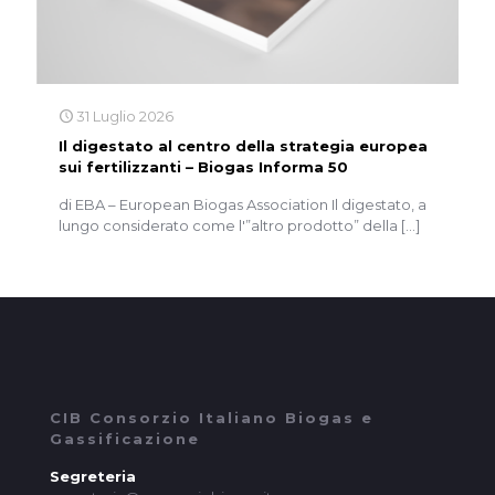
31 Luglio 2026
Il digestato al centro della strategia europea
sui fertilizzanti – Biogas Informa 50
di EBA – European Biogas Association Il digestato, a
lungo considerato come l'”altro prodotto” della
[…]
CIB Consorzio Italiano Biogas e
Gassificazione
Segreteria