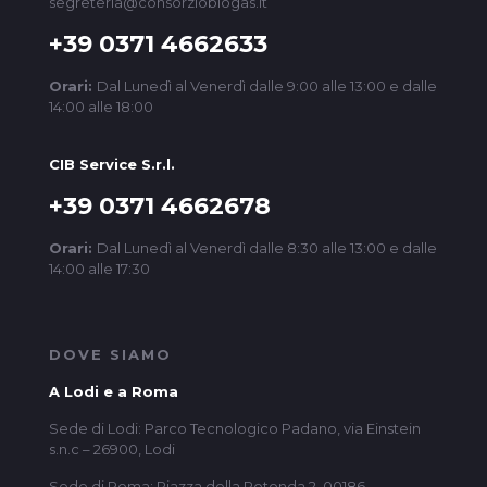
segreteria@consorziobiogas.it
+39 0371 4662633
Orari:
Dal Lunedì al Venerdì dalle 9:00 alle 13:00 e dalle
14:00 alle 18:00
CIB Service S.r.l.
+39 0371 4662678
Orari:
Dal Lunedì al Venerdì dalle 8:30 alle 13:00 e dalle
14:00 alle 17:30
DOVE SIAMO
A Lodi e a Roma
Sede di Lodi: Parco Tecnologico Padano, via Einstein
s.n.c – 26900, Lodi
Sede di Roma: Piazza della Rotonda 2, 00186