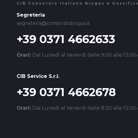
CIB Consorzio Italiano Biogas e Gassific
Segreteria
segreteria@consorziobiogas.it
+39 0371 4662633
Orari:
Dal Lunedì al Venerdì dalle 9:00 alle 13:00 e
CIB Service S.r.l.
+39 0371 4662678
Orari:
Dal Lunedì al Venerdì dalle 8:30 alle 13:00 e