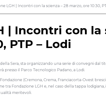
ne LGH | Incontri con la scienza – 28 marzo, ore 10:30, P
| Incontri con la 
0, PTP – Lodi
 della Sera, sta organizzando una serie di convegni dal
errà presso il Parco Tecnologico Padano, a Lodi.
 Fondazione (Cremona, Crema, Franciacorta-Ovest bresciano
 tra Fondazione LGH e, nel caso della tappa lodigiana, il 
ualità meritevoli.