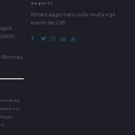
Seguici
Rimani aggiornato sulle novità e gli
eventi del CIB:
ogico
 26900,
a Rotonda
periodicità
derarsi un
a legge
e e