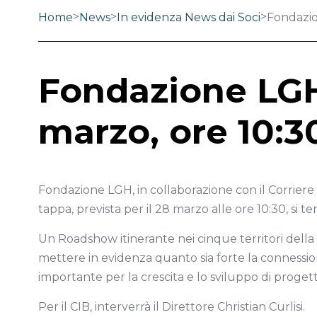
>
>
>
Home
News
In evidenza News dai Soci
Fondazio
Fondazione LGH 
marzo, ore 10:3
Fondazione LGH, in collaborazione con il Corriere
tappa, prevista per il 28 marzo alle ore 10:30, si t
Un Roadshow itinerante nei cinque territori della
mettere in evidenza quanto sia forte la connessione
importante per la crescita e lo sviluppo di progett
Per il CIB, interverrà il Direttore Christian Curlisi.