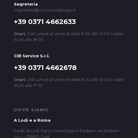
Segreteria
segreteria@consorziobiogas.it
+39 0371 4662633
Orari:
Dal Lunedì al Venerdì dalle 9:00 alle 13:00 e dalle
14:00 alle 18:00
CIB Service S.r.l.
+39 0371 4662678
Orari:
Dal Lunedì al Venerdì dalle 8:30 alle 13:00 e dalle
14:00 alle 17:30
DOVE SIAMO
A Lodi e a Roma
Sede di Lodi: Parco Tecnologico Padano, via Einstein
s.n.c – 26900, Lodi