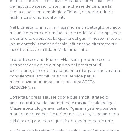
entrare in esercizio entro 24 mesi dalla comunicazione
dell’accordo stesso. Un termine che rende centrale la
scelta di partner tecnologici affidabili, capaci di ridurre
rischi, ritardi e non conformità
Nel biometano, infatti, la misura non è un dettaglio tecnico,
ma un elemento determinante per redditività, compliance
e continuità operativa. La qualità del gas immesso in rete e
la sua contabilizzazione fiscale influenzano direttamente
incentivi, ricavi e affidabilità dell’impianto.
In questo scenario, Endress+Hauser si propone come
partner tecnologico a supporto dei produttori di
biometano, offrendo un ecosistema integrato che va dalla
consulenza alla fornitura, fino al service per la
manutenzione, in linea con la delibera ARERA
512/2021/R/gas.
L’offerta Endress+Hauser copre due ambiti strategici:
analisi qualitativa del biometano e misura fiscale del gas.
Grazie a tecnologie avanzate di “gas analysis” è possibile
monitorare parametri critici come H
S e H
O, garantendo
2
2
stabilità del processo e qualità del gas immesso in rete.
Sul fronte della misura fiscale, le soluzioni di flow metering