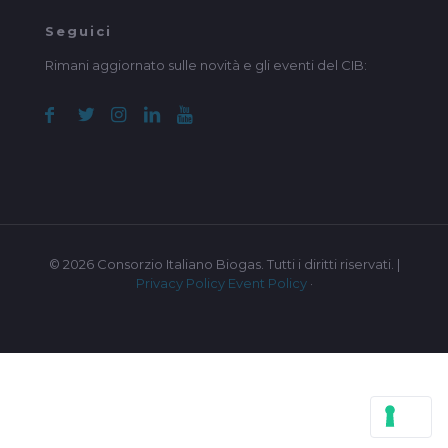
Seguici
Rimani aggiornato sulle novità e gli eventi del CIB:
© 2026 Consorzio Italiano Biogas. Tutti i diritti riservati. |
Privacy Policy
Event Policy
·