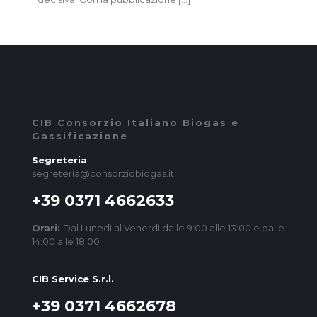
CIB Consorzio Italiano Biogas e
Gassificazione
Segreteria
segreteria@consorziobiogas.it
+39 0371 4662633
Orari:
Dal Lunedì al Venerdì dalle 9:00 alle 13:00 e dalle
14:00 alle 18:00
CIB Service S.r.l.
+39 0371 4662678