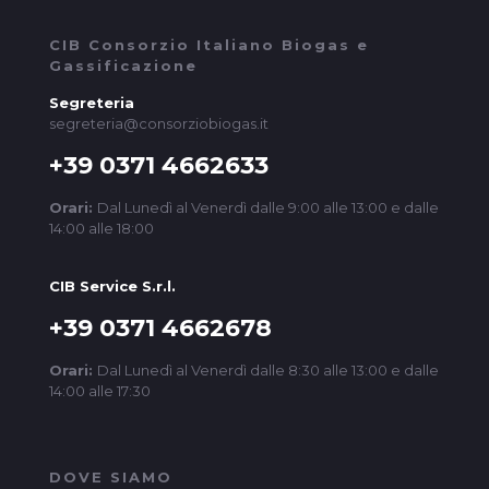
CIB Consorzio Italiano Biogas e
Gassificazione
Segreteria
segreteria@consorziobiogas.it
+39 0371 4662633
Orari:
Dal Lunedì al Venerdì dalle 9:00 alle 13:00 e dalle
14:00 alle 18:00
CIB Service S.r.l.
+39 0371 4662678
Orari:
Dal Lunedì al Venerdì dalle 8:30 alle 13:00 e dalle
14:00 alle 17:30
DOVE SIAMO