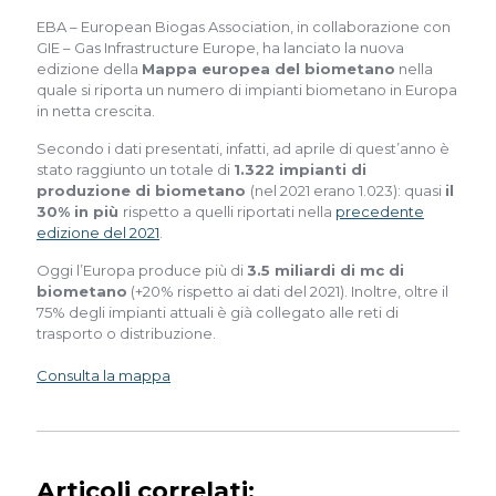
EBA – European Biogas Association, in collaborazione con
GIE – Gas Infrastructure Europe, ha lanciato la nuova
edizione della
Mappa europea del biometano
nella
quale si riporta un numero di impianti biometano in Europa
in netta crescita.
Secondo i dati presentati, infatti, ad aprile di quest’anno è
stato raggiunto un totale di
1.322 impianti di
produzione di biometano
(nel 2021 erano 1.023): quasi
il
30% in più
rispetto a quelli riportati nella
precedente
edizione del 2021
.
Oggi l’Europa produce più di
3.5 miliardi di mc di
biometano
(+20% rispetto ai dati del 2021). Inoltre, oltre il
75% degli impianti attuali è già collegato alle reti di
trasporto o distribuzione.
Consulta la mappa
Articoli correlati: