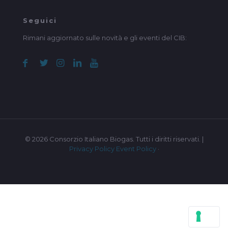
Seguici
Rimani aggiornato sulle novità e gli eventi del CIB:
© 2026 Consorzio Italiano Biogas. Tutti i diritti riservati. |
Privacy Policy
Event Policy
·