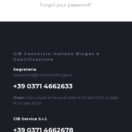
Forgot your password?
CIB Consorzio Italiano Biogas e
Gassificazione
Segreteria
segreteria@consorziobiogas.it
+39 0371 4662633
Orari:
Dal Lunedì al Venerdì dalle 9:00 alle 13:00 e dalle
14:00 alle 18:00
CIB Service S.r.l.
+39 0371 4662678