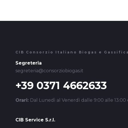
CIB Consorzio Italiano Biogas e Gassific
Segreteria
segreteria@consorziobiogas.it
+39 0371 4662633
Orari:
Dal Lunedì al Venerdì dalle 9:00 alle 13:00 e
CIB Service S.r.l.