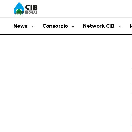
News
Consorzio
Network CIB