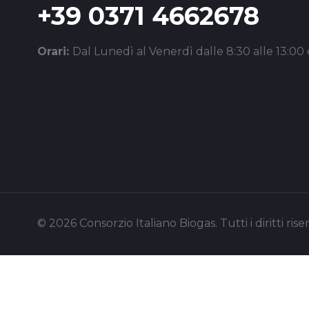
+39 0371 4662678
Orari:
Dal Lunedì al Venerdì dalle 8:30 alle 13:00 e
© 2026 Consorzio Italiano Biogas. Tutti i diritti riser