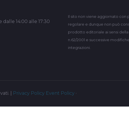
Il sito non viene aggiornato con 
 dalle 14:00 alle 17:30
regolare e dunque non può consi
prodotto editoriale ai sensi dell
n.62/2001 e successive modifich
integrazioni.
vati. |
Privacy Policy
Event Policy
·