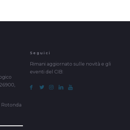
Seguici
Rimani aggiornato sulle novità e gli
eventi del CIB:
ogico
 26900,
a Rotonda