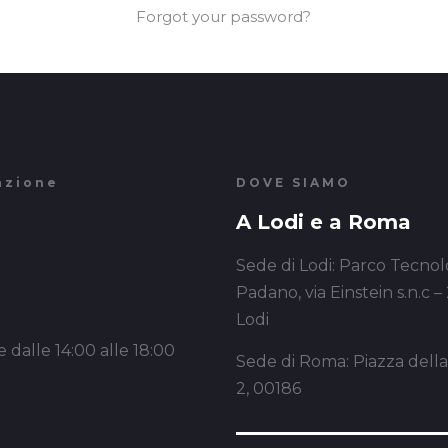
Forgot your password?
azione
DOVE SIAMO
A Lodi e a Roma
Sede di Lodi: Parco Tecnol
Padano, via Einstein s.n.c –
Lodi
 dalle 14:00 alle 18:00
Sede di Roma: Piazza dell
2, 00186