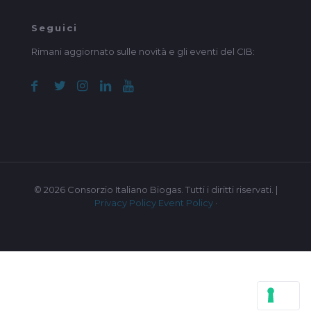
Seguici
Rimani aggiornato sulle novità e gli eventi del CIB:
© 2026 Consorzio Italiano Biogas. Tutti i diritti riservati. |
Privacy Policy
Event Policy
·