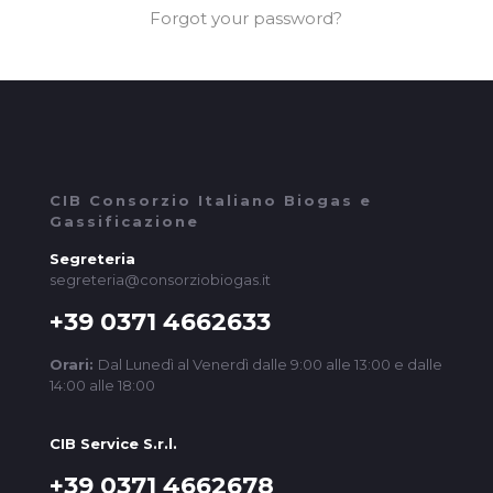
Forgot your password?
CIB Consorzio Italiano Biogas e
Gassificazione
Segreteria
segreteria@consorziobiogas.it
+39 0371 4662633
Orari:
Dal Lunedì al Venerdì dalle 9:00 alle 13:00 e dalle
14:00 alle 18:00
CIB Service S.r.l.
+39 0371 4662678