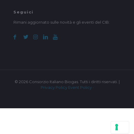
Seguici
Rimani aggiornato sulle novità e gli eventi del CIB:
© 2026 Consorzio Italiano Biogas. Tutti i diritti riservati. |
Privacy Policy
Event Policy
·