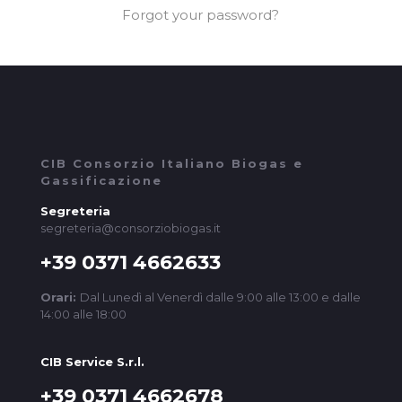
Forgot your password?
CIB Consorzio Italiano Biogas e
Gassificazione
Segreteria
segreteria@consorziobiogas.it
+39 0371 4662633
Orari:
Dal Lunedì al Venerdì dalle 9:00 alle 13:00 e dalle
14:00 alle 18:00
CIB Service S.r.l.
+39 0371 4662678